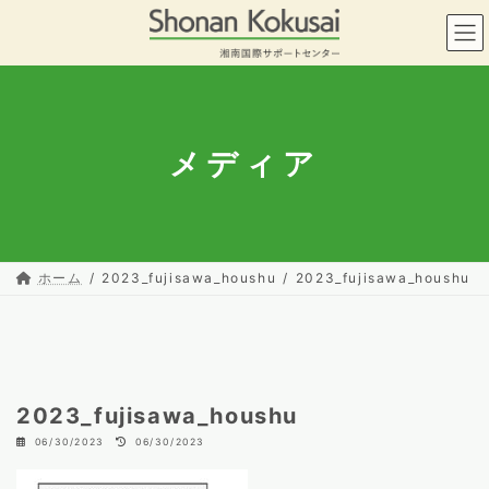
コ
ナ
ン
ビ
テ
ゲ
ン
ー
ツ
シ
へ
ョ
ス
ン
メディア
キ
に
ッ
移
プ
動
ホーム
2023_fujisawa_houshu
2023_fujisawa_houshu
2023_fujisawa_houshu
最
06/30/2023
06/30/2023
終
更
新