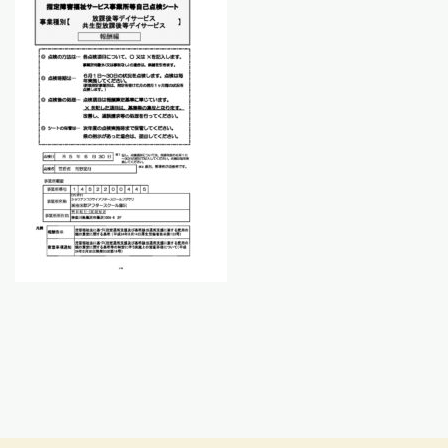
日
時
: