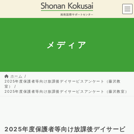
コ
ナ
ン
ビ
テ
ゲ
ン
ー
ツ
シ
へ
ョ
ス
ン
メディア
キ
に
ッ
移
プ
動
ホーム
2025年度保護者等向け放課後デイサービスアンケート（藤沢教
室）
2025年度保護者等向け放課後デイサービスアンケート（藤沢教室）
2025年度保護者等向け放課後デイサービ