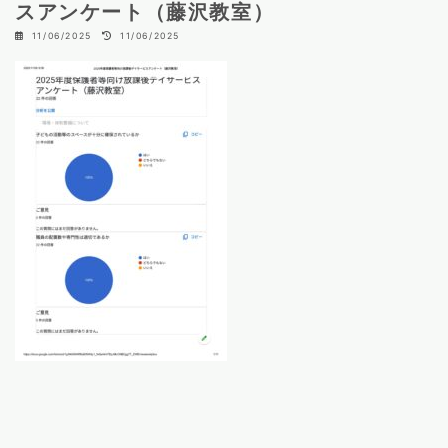
スアンケート（藤沢教室）
最
11/06/2025
11/06/2025
終
更
新
日
時
: