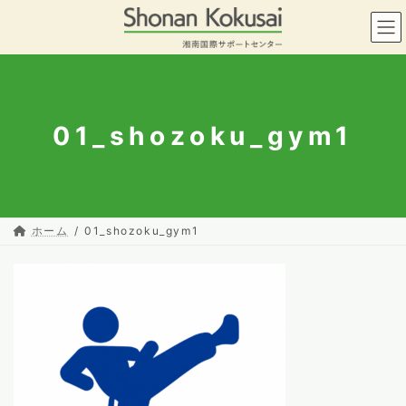
コ
ナ
ン
ビ
テ
ゲ
ン
ー
ツ
シ
へ
ョ
ス
ン
01_shozoku_gym1
キ
に
ッ
移
プ
動
ホーム
01_shozoku_gym1