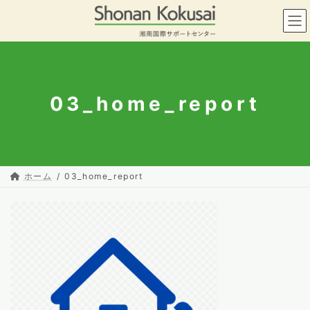
コ
ナ
ン
ビ
テ
ゲ
ン
ー
ツ
シ
へ
ョ
ス
ン
03_home_report
キ
に
ッ
移
プ
動
ホーム
03_home_report