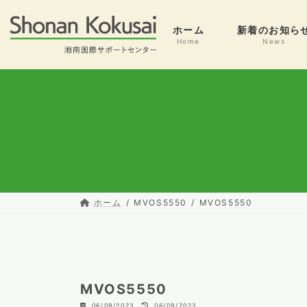
コ
ナ
ン
ビ
ホーム
新着のお知ら
テ
ゲ
Home
News
ン
ー
ツ
シ
へ
ョ
ス
ン
キ
に
ッ
移
プ
動
ホーム
MVOS5550
MVOS5550
MVOS5550
最
06/09/2023
06/09/2023