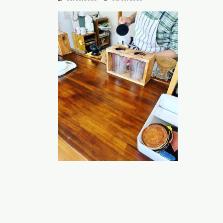
終
更
新
日
時
: