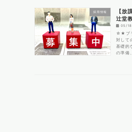
【放
採用情報
辻堂
05/1
☆★ブ
対して
基礎的
の準備