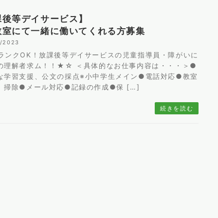
課後等デイサービス】
教室にて一緒に働いてくれる方募集
8/2023
ランクOK！放課後等デイサービスの児童指導員・障がいに
の理解者求ム！！★☆ ＜具体的なお仕事内容は・・・＞●
な学習支援、公文の採点※小中学生メイン●電話対応●教室
、掃除●メール対応●記録の作成●保 […]
続きを読む