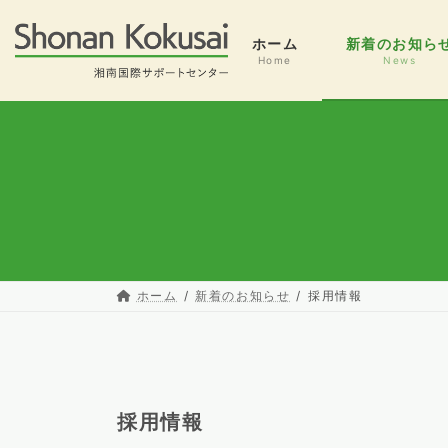
コ
ナ
ン
ビ
ホーム
新着のお知ら
テ
ゲ
Home
News
ン
ー
ツ
シ
へ
ョ
ス
ン
キ
に
ッ
移
プ
動
ホーム
新着のお知らせ
採用情報
採用情報