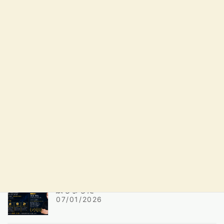
日
時
:
最近の投稿
湘南国際学院 辻堂校に「格闘技コース」を新
設しました
07/01/2026