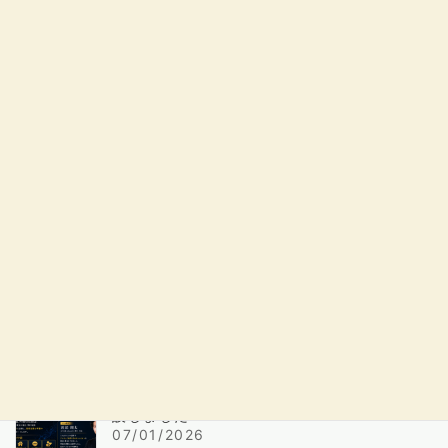
日
時
:
最近の投稿
湘南国際学院 辻堂校に「格闘技コース」を新
設しました
07/01/2026