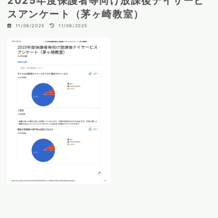
2025年度保護者等向け放課後デイサービ
スアンケート（茅ヶ崎教室）
最
11/06/2025
11/06/2025
終
更
新
日
時
: