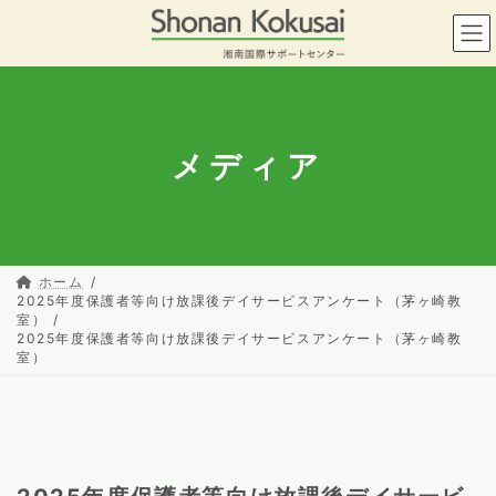
コ
ナ
ン
ビ
テ
ゲ
ン
ー
ツ
シ
へ
ョ
ス
ン
メディア
キ
に
ッ
移
プ
動
ホーム
2025年度保護者等向け放課後デイサービスアンケート（茅ヶ崎教
室）
2025年度保護者等向け放課後デイサービスアンケート（茅ヶ崎教
室）